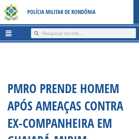
Ir
content
POLÍCIA MILITAR DE RONDÔNIA
para
o
conteúdo
Menu
Search
Search
PMRO PRENDE HOMEM
APÓS AMEAÇAS CONTRA
EX-COMPANHEIRA EM