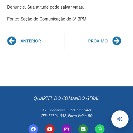
Denuncie. Sua atitude pode salvar vidas.
Fonte: Seção de Comunicação do 6º BPM
Prev
Ne
ANTERIOR
PRÓXIMO
QUARTEL DO COMANDO GERAL
Av. Tiradentes, 3360, Embratel
CEP: 76801-552, Porto Velho-RO
F
Y
I
E
W
a
o
n
n
h