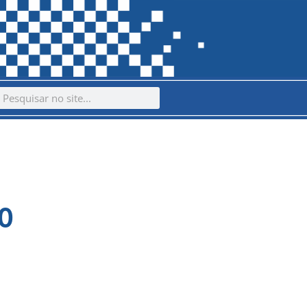
ch
earch
NO