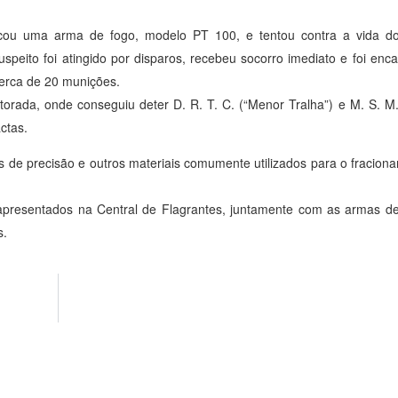
sacou uma arma de fogo, modelo PT 100, e tentou contra a vida dos 
suspeito foi atingido por disparos, recebeu socorro imediato e foi en
cerca de 20 munições.
orada, onde conseguiu deter D. R. T. C. (“Menor Tralha”) e M. S. M.
ctas.
s de precisão e outros materiais comumente utilizados para o fraci
 apresentados na Central de Flagrantes, juntamente com as armas de
s.