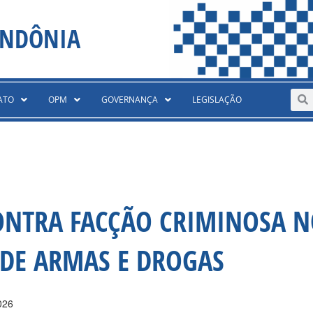
ONDÔNIA
Sear
S
ATO
OPM
GOVERNANÇA
LEGISLAÇÃO
ONTRA FACÇÃO CRIMINOSA 
NDE ARMAS E DROGAS
026