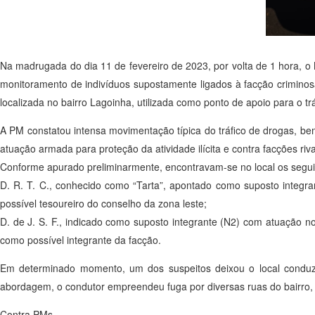
Na madrugada do dia 11 de fevereiro de 2023, por volta de 1 hora, o N
monitoramento de indivíduos supostamente ligados à facção crimin
localizada no bairro Lagoinha, utilizada como ponto de apoio para o tr
A PM constatou intensa movimentação típica do tráfico de drogas, b
atuação armada para proteção da atividade ilícita e contra facções riva
Conforme apurado preliminarmente, encontravam-se no local os seguin
D. R. T. C., conhecido como “Tarta”, apontado como suposto integr
possível tesoureiro do conselho da zona leste;
D. de J. S. F., indicado como suposto integrante (N2) com atuação n
como possível integrante da facção.
Em determinado momento, um dos suspeitos deixou o local conduzi
abordagem, o condutor empreendeu fuga por diversas ruas do bairro, 
Contra PMs