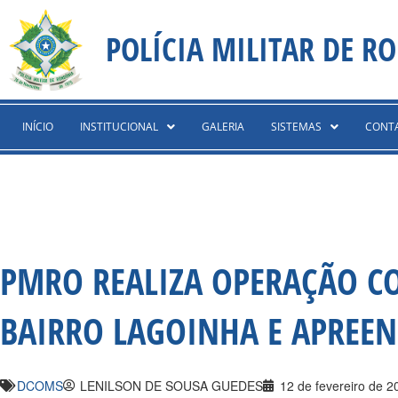
Ir
content
para
POLÍCIA MILITAR DE R
o
conteúdo
INÍCIO
INSTITUCIONAL
GALERIA
SISTEMAS
CONT
PMRO REALIZA OPERAÇÃO C
BAIRRO LAGOINHA E APREE
DCOMS
LENILSON DE SOUSA GUEDES
12 de fevereiro de 2