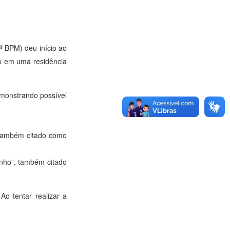
5º BPM) deu início ao
o em uma residência
emonstrando possível
 também citado como
inho”, também citado
o tentar realizar a