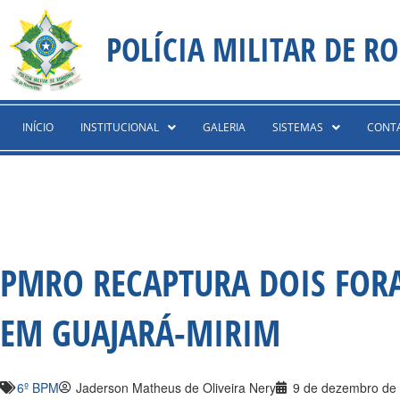
Ir
content
para
POLÍCIA MILITAR DE R
o
conteúdo
INÍCIO
INSTITUCIONAL
GALERIA
SISTEMAS
CONT
PMRO RECAPTURA DOIS FOR
EM GUAJARÁ-MIRIM
6º BPM
Jaderson Matheus de Oliveira Nery
9 de dezembro de