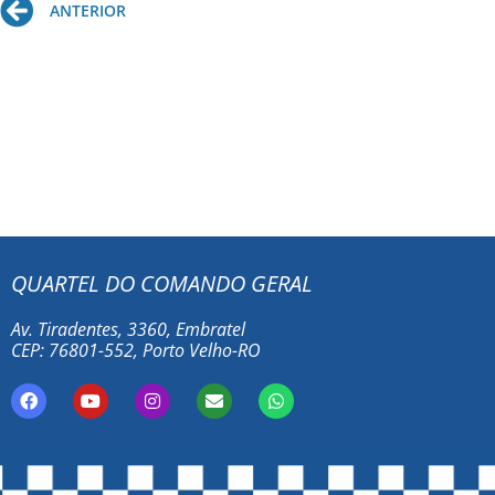
Prev
ANTERIOR
QUARTEL DO COMANDO GERAL
Av. Tiradentes, 3360, Embratel
CEP: 76801-552, Porto Velho-RO
F
Y
I
E
W
a
o
n
n
h
c
u
s
v
a
e
t
t
e
t
b
u
a
l
s
o
b
g
o
a