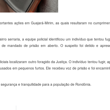
mportantes ações em Guajará-Mirim, as quais resultaram no cumprim
rro serraria, a equipe policial identificou um indivíduo que tentou f
ia de mandado de prisão em aberto. O suspeito foi detido e apres
iciais localizaram outro foragido da Justiça. O indivíduo tentou fugir, 
 usados em pequenos furtos. Ele recebeu voz de prisão e foi encami
 segurança e tranquilidade para a população de Rondônia.