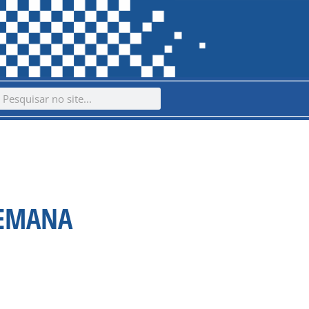
ch
earch
SEMANA