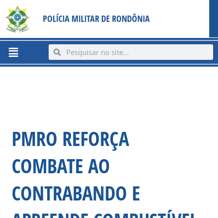
Ir
content
POLÍCIA MILITAR DE RONDÔNIA
para
o
conteúdo
Menu
Search
Search
PMRO REFORÇA
COMBATE AO
CONTRABANDO E