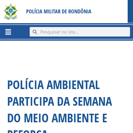
Ir
content
POLÍCIA MILITAR DE RONDÔNIA
para
o
conteúdo
Menu
Search
Search
POLÍCIA AMBIENTAL
PARTICIPA DA SEMANA
DO MEIO AMBIENTE E