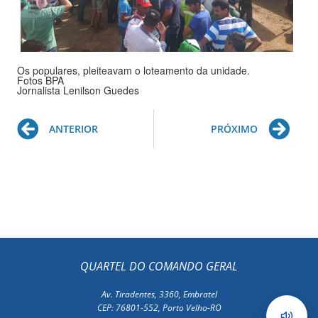
Os populares, pleiteavam o loteamento da unidade.
Fotos BPA
Jornalista Lenilson Guedes
Prev
Ne
ANTERIOR
PRÓXIMO
QUARTEL DO COMANDO GERAL
Av. Tiradentes, 3360, Embratel
CEP: 76801-552, Porto Velho-RO