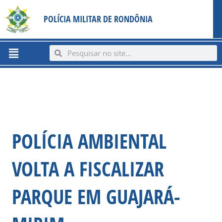
Ir
content
POLÍCIA MILITAR DE RONDÔNIA
para
o
conteúdo
Menu
Search
Search
POLÍCIA AMBIENTAL
VOLTA A FISCALIZAR
PARQUE EM GUAJARÁ-