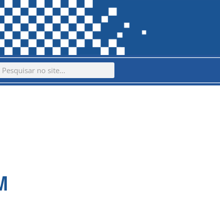
ch
earch
M