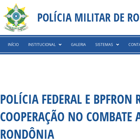
Ir
content
para
POLÍCIA MILITAR DE R
o
conteúdo
INÍCIO
INSTITUCIONAL
GALERIA
SISTEMAS
CONT
POLÍCIA FEDERAL E BPFRON
COOPERAÇÃO NO COMBATE A
RONDÔNIA