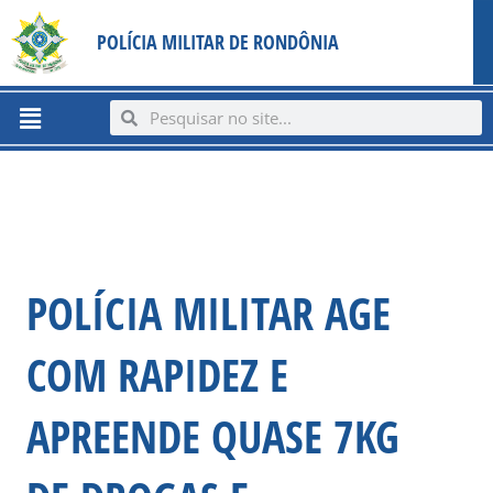
Ir
content
POLÍCIA MILITAR DE RONDÔNIA
para
o
conteúdo
Menu
Search
Search
POLÍCIA MILITAR AGE
COM RAPIDEZ E
APREENDE QUASE 7KG