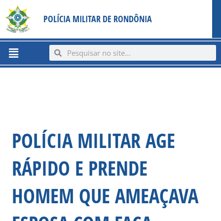
Ir
content
POLÍCIA MILITAR DE RONDÔNIA
para
o
conteúdo
Menu
Search
Search
POLÍCIA MILITAR AGE
RÁPIDO E PRENDE
HOMEM QUE AMEAÇAVA