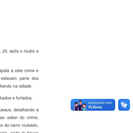
, 20, após o roubo a
rápida a este crime e
 estavam parte dos
itando na cidade.
bados e furtados.
 Jesus, detalhando a
ao saber do crime,
to do carro roubado,
ência, onde já houve