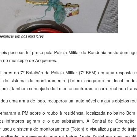
entificar um dos infratores
eis pessoas foi preso pela Polícia Militar de Rondônia neste domingo
a no município de Ariquemes.
ilitares do 7º Batalhão da Polícia Militar (7º BPM) em uma resposta 
o do sistema de monitoramento (Toten) chegaram ao local onde
 depois, também com ajuda do Toten encontraram o carro roubado trans
deu uma arma de fogo, recuperou um automóvel e alguns objetos rou
formaram a PM sobre o roubo à residência, localizada no bairro Bom
s infratores agiram e o que subtraíram. A Central de Operação 
 usou o sistema de monitoramento (Toten) e visualizou parte do traje
oi realizado, e descoberto que no bairro Apoio Social em uma resid