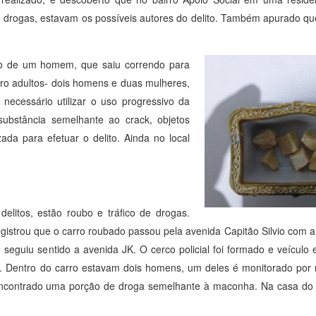
de drogas, estavam os possíveis autores do delito. Também apurado qu
eito de um homem, que saiu correndo para
uatro adultos- dois homens e duas mulheres,
necessário utilizar o uso progressivo da
 substância semelhante ao crack, objetos
ada para efetuar o delito. Ainda no local
elitos, estão roubo e tráfico de drogas.
gistrou que o carro roubado passou pela avenida Capitão Silvio com a
seguiu sentido a avenida JK. O cerco policial foi formado e veículo 
ga. Dentro do carro estavam dois homens, um deles é monitorado por 
i encontrado uma porção de droga semelhante à maconha. Na casa d