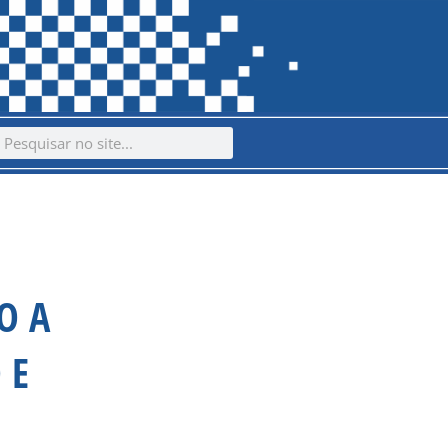
ch
earch
O A
 E