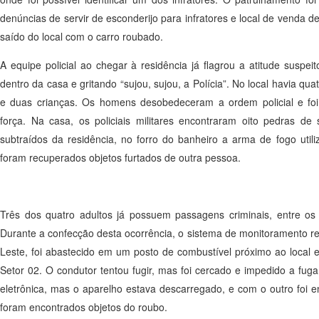
denúncias de servir de esconderijo para infratores e local de venda 
saído do local com o carro roubado.
A equipe policial ao chegar à residência já flagrou a atitude susp
dentro da casa e gritando “sujou, sujou, a Polícia”. No local havia q
e duas crianças. Os homens desobedeceram a ordem policial e foi 
força. Na casa, os policiais militares encontraram oito pedras de
subtraídos da residência, no forro do banheiro a arma de fogo utiliz
foram recuperados objetos furtados de outra pessoa.
Três dos quatro adultos já possuem passagens criminais, entre os d
Durante a confecção desta ocorrência, o sistema de monitoramento re
Leste, foi abastecido em um posto de combustível próximo ao local e 
Setor 02. O condutor tentou fugir, mas foi cercado e impedido a fu
eletrônica, mas o aparelho estava descarregado, e com o outro fo
foram encontrados objetos do roubo.