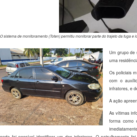
O sistema de monitoramento (Toten) permitiu monitorar parte do trajeto da fuga e id
Um grupo de s
uma residênci
Os policiais m
com o auxíli
infratores, e
A ação apreen
As vítimas in
forma como o
imediatamente
onde foi possível identificar um dos infratores. O patrulhamento f