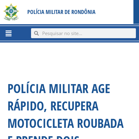
Ir
content
POLÍCIA MILITAR DE RONDÔNIA
para
o
conteúdo
Menu
Search
Search
POLÍCIA MILITAR AGE
RÁPIDO, RECUPERA
MOTOCICLETA ROUBADA