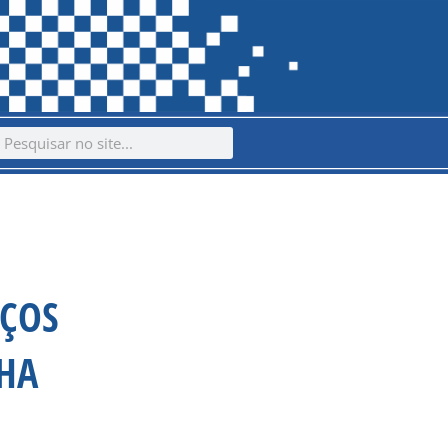
ch
earch
IÇOS
HA