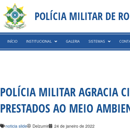
Ir
content
para
POLÍCIA MILITAR DE R
o
conteúdo
INÍCIO
INSTITUCIONAL
GALERIA
SISTEMAS
CONT
POLÍCIA MILITAR AGRACIA CI
PRESTADOS AO MEIO AMBIE
noticia slide
Delzumir
24 de janeiro de 2022