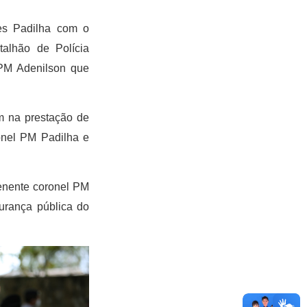
ves Padilha com o
alhão de Polícia
 PM Adenilson que
m na prestação de
onel PM Padilha e
enente coronel PM
urança pública do