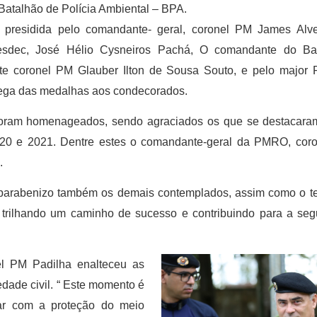
 Batalhão de Polícia Ambiental – BPA.
i presidida pelo comandante- geral, coronel PM James Al
esdec, José Hélio Cysneiros Pachá, O comandante do Bat
nte coronel PM Glauber Ilton de Sousa Souto, e pelo major
rega das medalhas aos condecorados.
m foram homenageados, sendo agraciados os que se destacara
020 e 2021. Dentre estes o comandante-geral da PMRO, cor
.
 parabenizo também os demais contemplados, assim como o t
o trilhando um caminho de sucesso e contribuindo para a seg
el PM Padilha enalteceu as
edade civil. “ Este momento é
ar com a proteção do meio