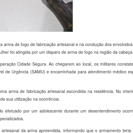
 arma de fogo de fabricação artesanal e na condução dos envolvidos à
lher foi atingida por um disparo de arma de fogo na região da cabeça
 Operação Cidade Segura. Ao chegarem ao local, os militares constat
vel de Urgência (SAMU) e encaminhada para atendimento médico esp
m uma arma de fabricação artesanal escondida na residência. No inter
de sua utilização na ocorrência.
ido efetuado por um adolescente durante um desentendimento ocorri
pecializados.
 artesanal da arma apreendida, informando que o armamento teria s