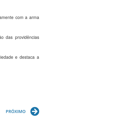
ntamente com a arma
ão das providências
ociedade e destaca a
Next
PRÓXIMO