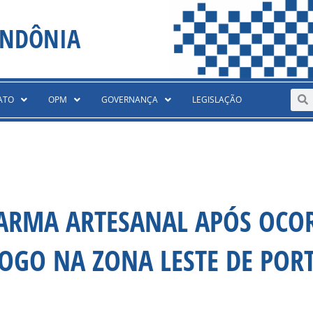
ONDÔNIA
Sear
S
ATO
OPM
GOVERNANÇA
LEGISLAÇÃO
 ARMA ARTESANAL APÓS OCO
OGO NA ZONA LESTE DE POR