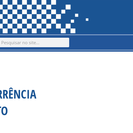
ch
earch
RRÊNCIA
TO