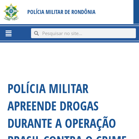
Ir
content
POLÍCIA MILITAR DE RONDÔNIA
para
o
conteúdo
Menu
Search
Search
POLÍCIA MILITAR
APREENDE DROGAS
DURANTE A OPERAÇÃO