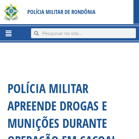
Ir
content
POLÍCIA MILITAR DE RONDÔNIA
para
o
conteúdo
Menu
Search
Search
POLÍCIA MILITAR
APREENDE DROGAS E
MUNIÇÕES DURANTE