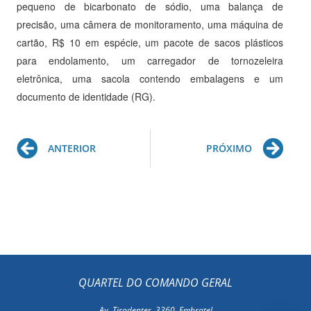
pequeno de bicarbonato de sódio, uma balança de
precisão, uma câmera de monitoramento, uma máquina de
cartão, R$ 10 em espécie, um pacote de sacos plásticos
para endolamento, um carregador de tornozeleira
eletrônica, uma sacola contendo embalagens e um
documento de identidade (RG).
Prev
Ne
ANTERIOR
PRÓXIMO
QUARTEL DO COMANDO GERAL
Av. Tiradentes, 3360, Embratel