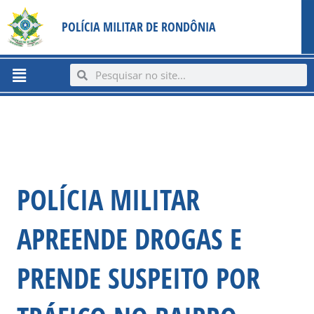
Ir
content
POLÍCIA MILITAR DE RONDÔNIA
para
o
conteúdo
Menu
Search
Search
POLÍCIA MILITAR
APREENDE DROGAS E
PRENDE SUSPEITO POR