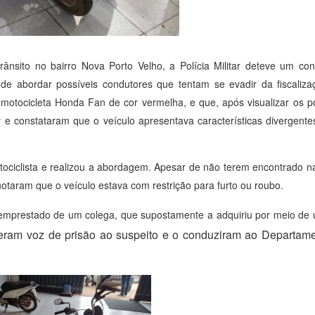
rânsito no bairro Nova Porto Velho, a Polícia Militar deteve um co
de abordar possíveis condutores que tentam se evadir da fiscaliza
motocicleta Honda Fan de cor vermelha, e que, após visualizar os po
r e constataram que o veículo apresentava características divergente
ociclista e realizou a abordagem. Apesar de não terem encontrado nad
otaram que o veículo estava com restrição para furto ou roubo.
la emprestado de um colega, que supostamente a adquiriu por meio d
deram voz de prisão ao suspeito e o conduziram ao Departam