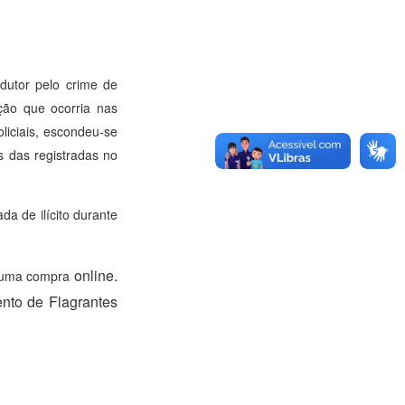
ndutor pelo crime de
ção que ocorria nas
liciais, escondeu-se
s das registradas no
a de ilícito durante
online.
e uma compra
ento de Flagrantes