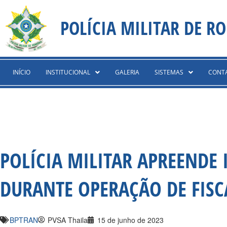
Ir
content
para
POLÍCIA MILITAR DE R
o
conteúdo
INÍCIO
INSTITUCIONAL
GALERIA
SISTEMAS
CONT
POLÍCIA MILITAR APREENDE
DURANTE OPERAÇÃO DE FISC
BPTRAN
PVSA Thaila
15 de junho de 2023