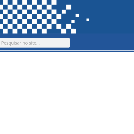
ch
earch