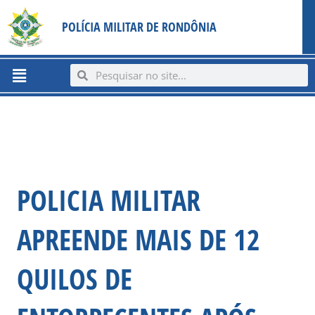
Ir
content
POLÍCIA MILITAR DE RONDÔNIA
para
o
conteúdo
Menu
Search
Search
POLICIA MILITAR
APREENDE MAIS DE 12
QUILOS DE