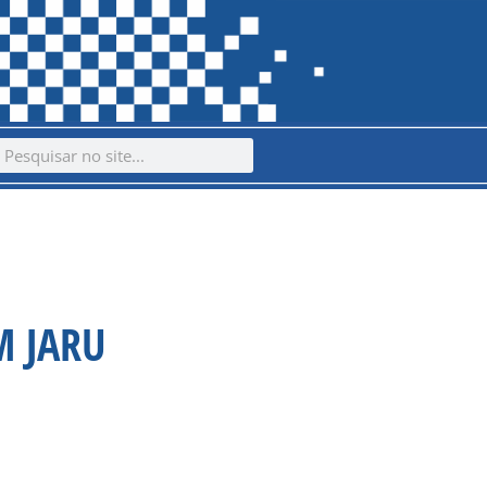
ch
earch
M JARU