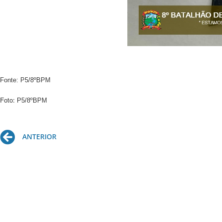
Fonte: P5/8ºBPM
Foto:
P5/8ºBPM
Prev
ANTERIOR