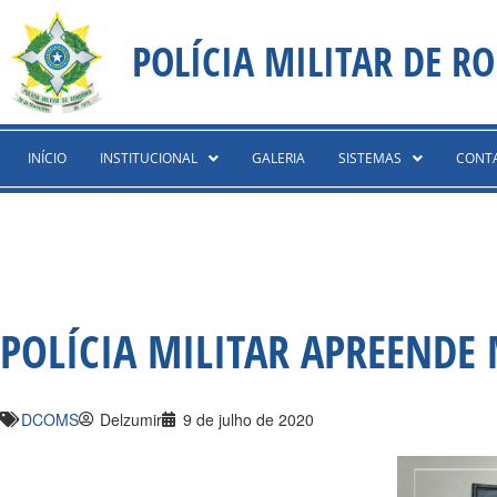
Ir
content
para
POLÍCIA MILITAR DE R
o
conteúdo
INÍCIO
INSTITUCIONAL
GALERIA
SISTEMAS
CONT
POLÍCIA MILITAR APREENDE
DCOMS
Delzumir
9 de julho de 2020