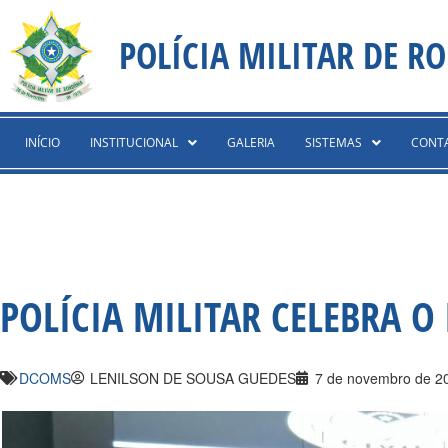
Ir
content
para
POLÍCIA MILITAR DE R
o
conteúdo
INÍCIO
INSTITUCIONAL
GALERIA
SISTEMAS
CONT
POLÍCIA MILITAR CELEBRA 
DCOMS
LENILSON DE SOUSA GUEDES
7 de novembro de 2