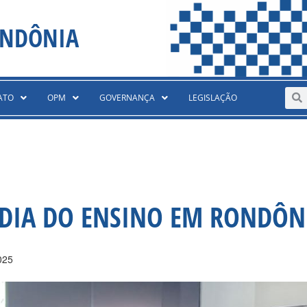
ONDÔNIA
Sear
S
ATO
OPM
GOVERNANÇA
LEGISLAÇÃO
O DIA DO ENSINO EM RONDÔN
025