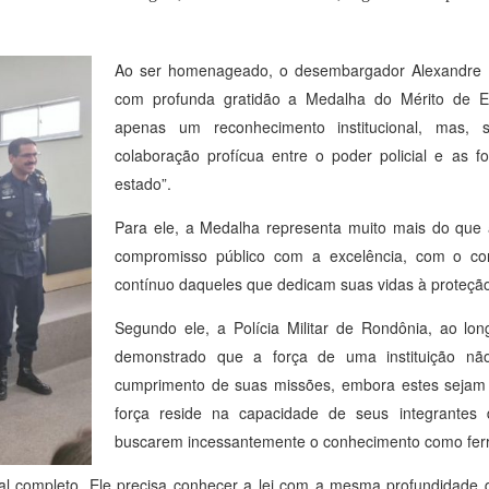
Ao ser homenageado, o desembargador Alexandre M
com profunda gratidão a Medalha do Mérito de En
apenas um reconhecimento institucional, mas,
colaboração profícua entre o poder policial e as 
estado”.
Para ele, a Medalha representa muito mais do que a
compromisso público com a excelência, com o c
contínuo daqueles que dedicam suas vidas à proteçã
Segundo ele, a Polícia Militar de Rondônia, ao lo
demonstrado que a força de uma instituição não
cumprimento de suas missões, embora estes sejam 
força reside na capacidade de seus integrantes
buscarem incessantemente o conhecimento como ferr
nal completo. Ele precisa conhecer a lei com a mesma profundidade 