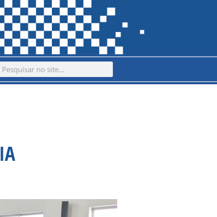
ch
earch
IA