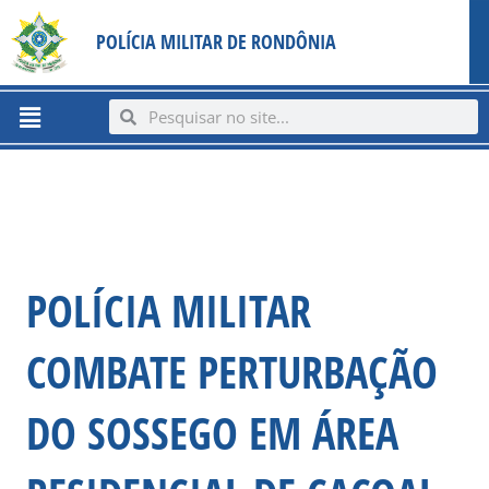
Ir
content
POLÍCIA MILITAR DE RONDÔNIA
para
o
conteúdo
Menu
Search
Search
POLÍCIA MILITAR
COMBATE PERTURBAÇÃO
DO SOSSEGO EM ÁREA