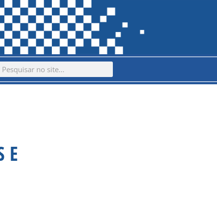
ch
earch
S E