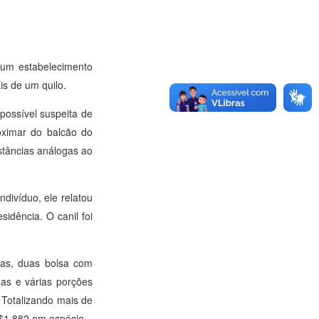
m um estabelecimento
s de um quilo.
possível suspeita de
oximar do balcão do
stâncias análogas ao
divíduo, ele relatou
idência. O canil foi
ias, duas bolsa com
as e várias porções
 Totalizando mais de
$1.882 em espécie.