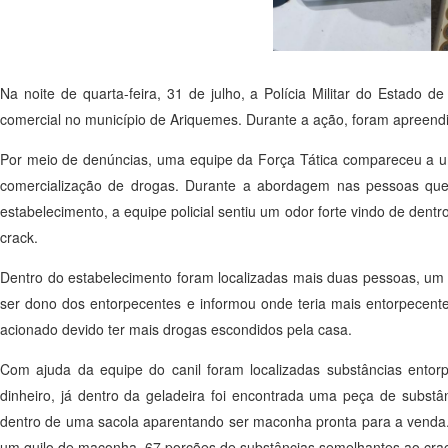
Na noite de quarta-feira, 31 de julho, a Polícia Militar do Estad
comercial no município de Ariquemes. Durante a ação, foram apreendi
Por meio de denúncias, uma equipe da Força Tática compareceu a um
comercialização de drogas. Durante a abordagem nas pessoas que 
estabelecimento, a equipe policial sentiu um odor forte vindo de de
crack.
Dentro do estabelecimento foram localizadas mais duas pessoas, um j
ser dono dos entorpecentes e informou onde teria mais entorpecent
acionado devido ter mais drogas escondidos pela casa.
Com ajuda da equipe do canil foram localizadas substâncias entor
dinheiro, já dentro da geladeira foi encontrada uma peça de sub
dentro de uma sacola aparentando ser maconha pronta para a venda.
um quilo de maconha, 67 porções de substâncias semelhantes ao cra