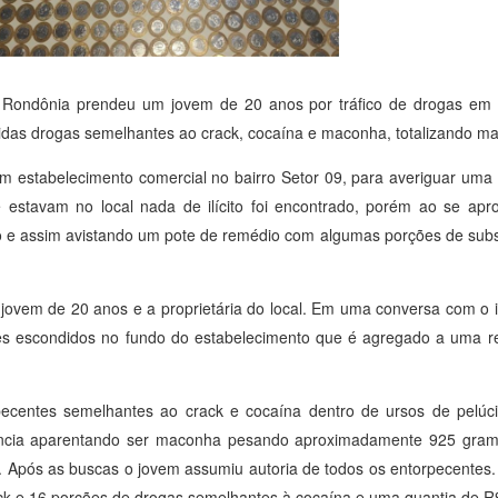
o de Rondônia prendeu um jovem de 20 anos por tráfico de drogas e
das drogas semelhantes ao crack, cocaína e maconha, totalizando mai
 estabelecimento comercial no bairro Setor 09, para averiguar uma 
estavam no local nada de ilícito foi encontrado, porém ao se apr
ntro e assim avistando um pote de remédio com algumas porções de sub
ovem de 20 anos e a proprietária do local. Em uma conversa com o in
es escondidos no fundo do estabelecimento que é agregado a uma res
pecentes semelhantes ao crack e cocaína dentro de ursos de pelúc
stância aparentando ser maconha pesando aproximadamente 925 gram
 Após as buscas o jovem assumiu autoria de todos os entorpecentes.
ck e 16 porções de drogas semelhantes à cocaína e uma quantia de R