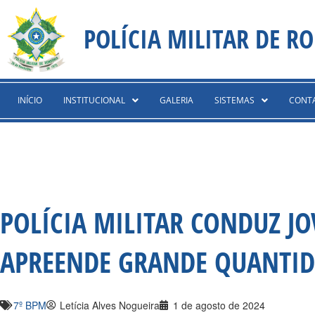
Ir
content
para
POLÍCIA MILITAR DE R
o
conteúdo
INÍCIO
INSTITUCIONAL
GALERIA
SISTEMAS
CONT
POLÍCIA MILITAR CONDUZ J
APREENDE GRANDE QUANTID
7º BPM
Letícia Alves Nogueira
1 de agosto de 2024