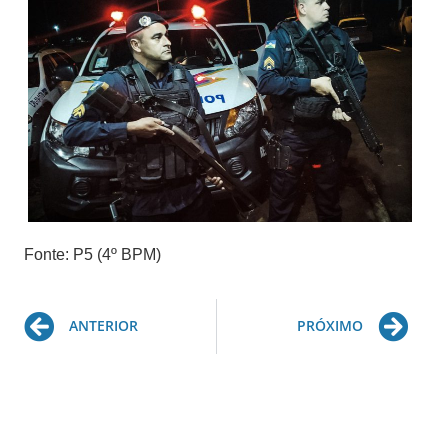
Fonte: P5 (4º BPM)
Prev
Ne
ANTERIOR
PRÓXIMO