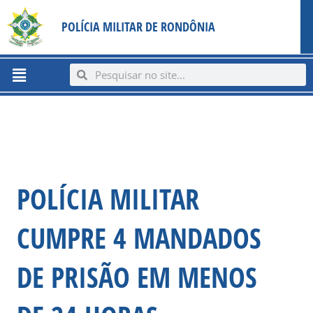
Ir
content
POLÍCIA MILITAR DE RONDÔNIA
para
o
conteúdo
Menu
Search
Search
POLÍCIA MILITAR
CUMPRE 4 MANDADOS
DE PRISÃO EM MENOS