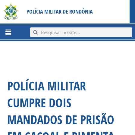
Ir
content
POLÍCIA MILITAR DE RONDÔNIA
para
o
conteúdo
Menu
Search
Search
POLÍCIA MILITAR
CUMPRE DOIS
MANDADOS DE PRISÃO