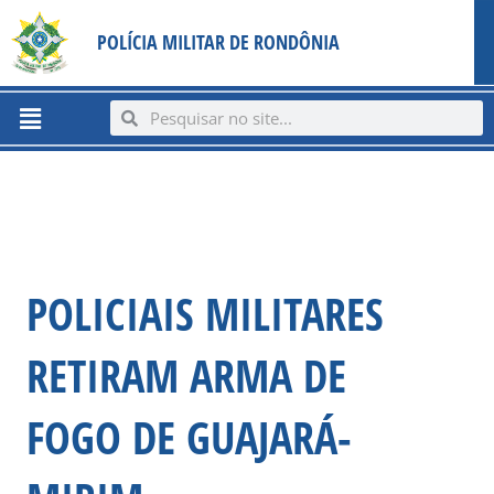
Ir
content
POLÍCIA MILITAR DE RONDÔNIA
para
o
conteúdo
Menu
Search
Search
POLICIAIS MILITARES
RETIRAM ARMA DE
FOGO DE GUAJARÁ-