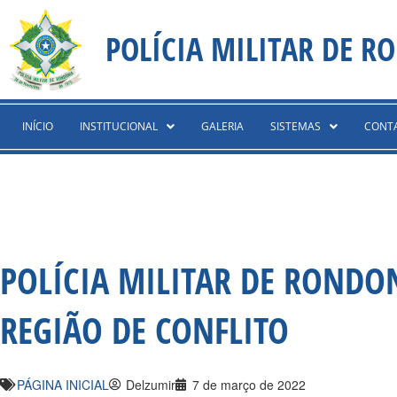
Ir
content
para
POLÍCIA MILITAR DE R
o
conteúdo
INÍCIO
INSTITUCIONAL
GALERIA
SISTEMAS
CONT
POLÍCIA MILITAR DE RONDO
REGIÃO DE CONFLITO
PÁGINA INICIAL
Delzumir
7 de março de 2022