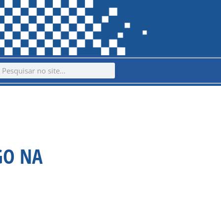
ch
earch
GO NA