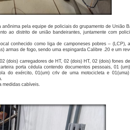
 anônima pela equipe de policiais do grupamento de União B
to ao distrito de união bandeirantes, juntamente com polic
io, local conhecido como liga de camponeses pobres – (LCP),
s) armas de fogo, sendo uma espingarda Calibre .20 e um revó
02 (dois) carregadores de HT, 02 (dois) HT, 02 (dois) fones d
 carteira porta cédula contendo documentos pessoais, 01 (um)
ola do exército, 01(um) crlv de uma motocicleta e 01(uma)
.
a medidas cabíveis.