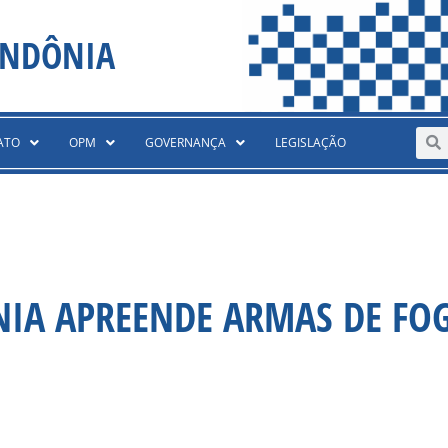
ONDÔNIA
Sear
S
ATO
OPM
GOVERNANÇA
LEGISLAÇÃO
NIA APREENDE ARMAS DE FO