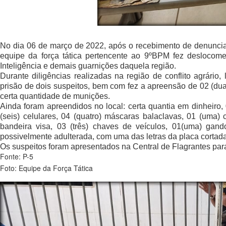
No dia 06 de março de 2022, após o recebimento de denuncia
equipe da força tática pertencente ao 9ºBPM fez deslocomen
Inteligência e demais guarnições daquela região.
Durante diligências realizadas na região de conflito agrár
prisão de dois suspeitos, bem com fez a apreensão de 02 (dua
certa quantidade de munições.
Ainda foram apreendidos no local: certa quantia em dinheiro, 
(seis) celulares, 04 (quatro) máscaras balaclavas, 01 (uma)
bandeira visa, 03 (três) chaves de veículos, 01(uma) gand
possivelmente adulterada, com uma das letras da placa cortada
Os suspeitos foram apresentados na Central de Flagrantes par
Fonte: P-5
Foto: Equipe da Força Tática