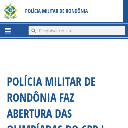
Ir
content
POLÍCIA MILITAR DE RONDÔNIA
para
o
conteúdo
Menu
Search
Search
POLÍCIA MILITAR DE
RONDÔNIA FAZ
ABERTURA DAS