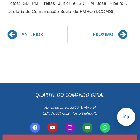
Fotos: SD PM Freitas Júnior e SD PM José Ribeiro /
Diretoria de Comunicação Social da PMRO (DCOMS)
Prev
Ne
ANTERIOR
PRÓXIMO
QUARTEL DO COMANDO GERAL
Av. Tiradentes, 3360, Embratel
CEP: 76801-552, Porto Velho-RO
F
Y
I
E
W
a
o
n
n
h
c
u
s
v
a
e
t
t
e
t