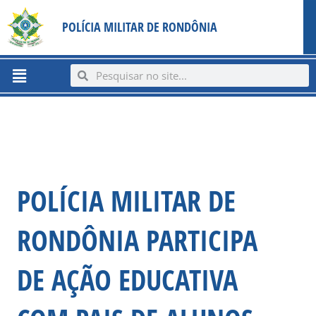
Ir
content
POLÍCIA MILITAR DE RONDÔNIA
para
o
conteúdo
Menu
Search
Search
POLÍCIA MILITAR DE
RONDÔNIA PARTICIPA
DE AÇÃO EDUCATIVA