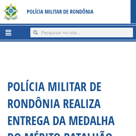
Ir
content
POLÍCIA MILITAR DE RONDÔNIA
para
o
conteúdo
Menu
Search
Search
POLÍCIA MILITAR DE
RONDÔNIA REALIZA
ENTREGA DA MEDALHA