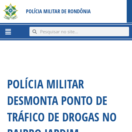
Ir
content
POLÍCIA MILITAR DE RONDÔNIA
para
o
conteúdo
Menu
Search
Search
POLÍCIA MILITAR
DESMONTA PONTO DE
TRÁFICO DE DROGAS NO