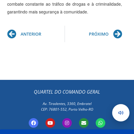
combate constante ao tráfico de drogas e à criminalidade,
garantindo mais segurança à comunidade.
Prev
Ne
ANTERIOR
PRÓXIMO
QUARTEL DO COMANDO GERAL
Av. Tiradentes, 3360, Embratel
CEP: 76801-552, Porto Velho-RO
F
Y
I
E
W
a
o
n
n
h
c
u
s
v
a