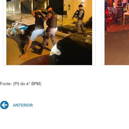
Fonte: (P3 do 4° BPM)
Prev
ANTERIOR