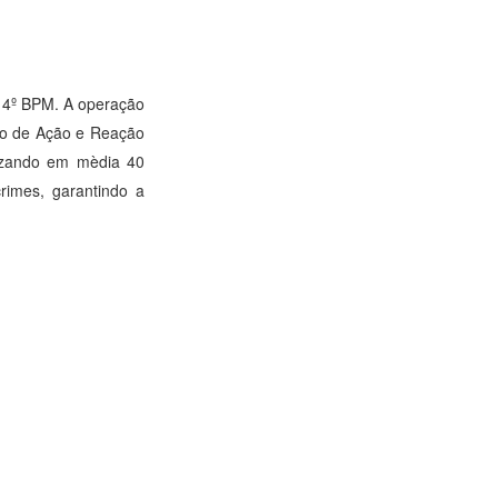
o 4º BPM. A operação
co de Ação e Reação
lizando em mèdia 40
crimes, garantindo a