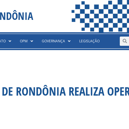
ONDÔNIA
Sear
S
ATO
OPM
GOVERNANÇA
LEGISLAÇÃO
O DE RONDÔNIA REALIZA OPE