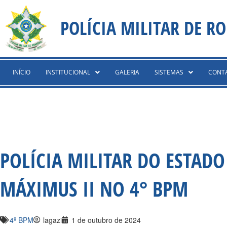
Ir
content
para
POLÍCIA MILITAR DE R
o
conteúdo
INÍCIO
INSTITUCIONAL
GALERIA
SISTEMAS
CONT
POLÍCIA MILITAR DO ESTAD
MÁXIMUS II NO 4° BPM
4º BPM
lagazi
1 de outubro de 2024