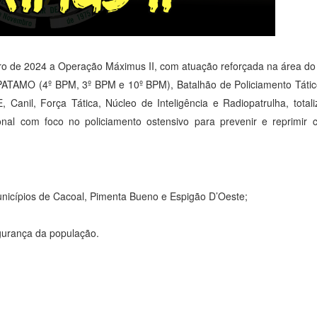
embro de 2024 a Operação Máximus II, com atuação reforçada na área d
 PATAMO (4º BPM, 3º BPM e 10º BPM), Batalhão de Policiamento Táti
nil, Força Tática, Núcleo de Inteligência e Radiopatrulha, tota
ional com foco no policiamento ostensivo para prevenir e reprimir 
unicípios de Cacoal, Pimenta Bueno e Espigão D’Oeste;
gurança da população.