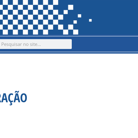
ch
earch
RAÇÃO