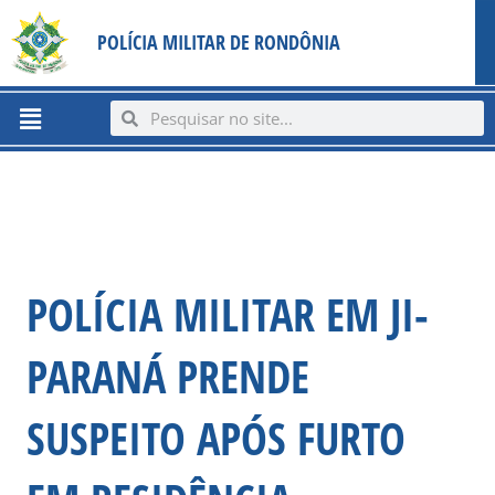
Ir
content
POLÍCIA MILITAR DE RONDÔNIA
para
o
conteúdo
Menu
Search
Search
POLÍCIA MILITAR EM JI-
PARANÁ PRENDE
SUSPEITO APÓS FURTO