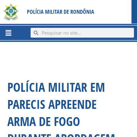
Ir
content
POLÍCIA MILITAR DE RONDÔNIA
para
o
conteúdo
Menu
Search
Search
POLÍCIA MILITAR EM
PARECIS APREENDE
ARMA DE FOGO