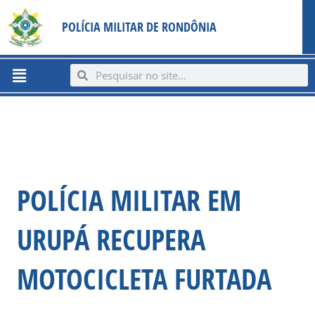
Ir
content
POLÍCIA MILITAR DE RONDÔNIA
para
o
conteúdo
Menu
Search
Search
POLÍCIA MILITAR EM
URUPÁ RECUPERA
MOTOCICLETA FURTADA