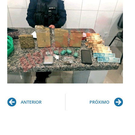
Prev
Ne
ANTERIOR
PRÓXIMO