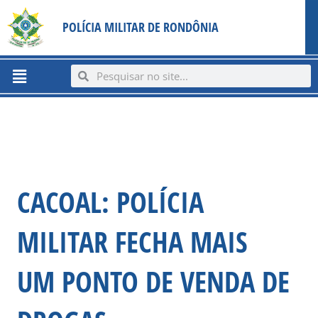
Ir
content
POLÍCIA MILITAR DE RONDÔNIA
para
o
conteúdo
Menu
Search
Search
CACOAL: POLÍCIA
MILITAR FECHA MAIS
UM PONTO DE VENDA DE