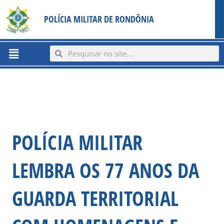
Ir
content
POLÍCIA MILITAR DE RONDÔNIA
para
o
conteúdo
Menu
Search
Search
POLÍCIA MILITAR
LEMBRA OS 77 ANOS DA
GUARDA TERRITORIAL