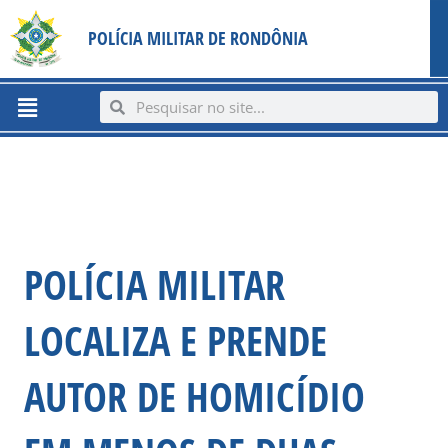
Ir
content
POLÍCIA MILITAR DE RONDÔNIA
para
o
conteúdo
Menu
Search
Search
POLÍCIA MILITAR
LOCALIZA E PRENDE
AUTOR DE HOMICÍDIO