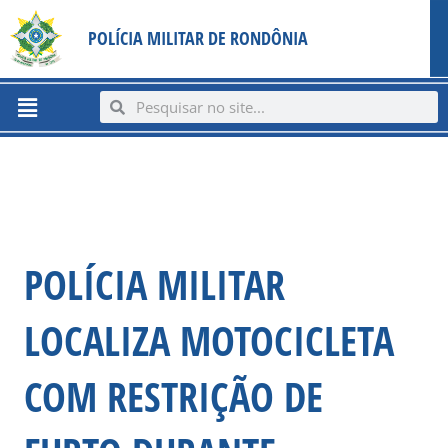
Ir
content
POLÍCIA MILITAR DE RONDÔNIA
para
o
conteúdo
Menu
Search
Search
POLÍCIA MILITAR
LOCALIZA MOTOCICLETA
COM RESTRIÇÃO DE