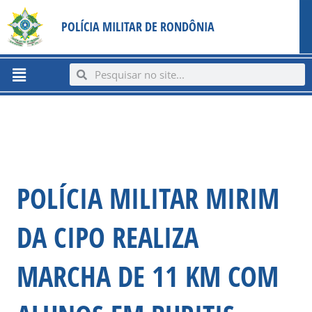
Ir
content
POLÍCIA MILITAR DE RONDÔNIA
para
o
conteúdo
Menu
Search
Search
POLÍCIA MILITAR MIRIM
DA CIPO REALIZA
MARCHA DE 11 KM COM