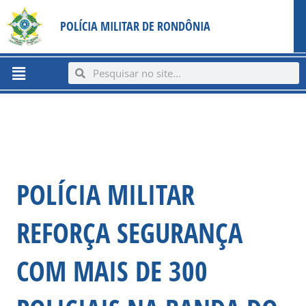
Ir
content
POLÍCIA MILITAR DE RONDÔNIA
para
o
conteúdo
Menu
Search
Search
POLÍCIA MILITAR
REFORÇA SEGURANÇA
COM MAIS DE 300