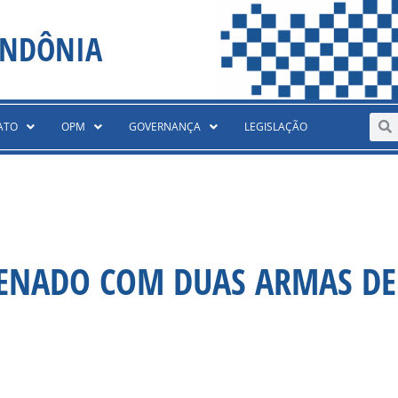
ONDÔNIA
Sear
S
ATO
OPM
GOVERNANÇA
LEGISLAÇÃO
APENADO COM DUAS ARMAS D