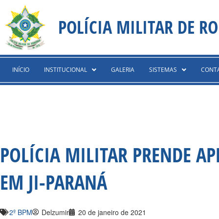
Ir
content
para
POLÍCIA MILITAR DE R
o
conteúdo
INÍCIO
INSTITUCIONAL
GALERIA
SISTEMAS
CONT
POLÍCIA MILITAR PRENDE 
EM JI-PARANÁ
2º BPM
Delzumir
20 de janeiro de 2021