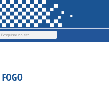
ch
earch
E FOGO