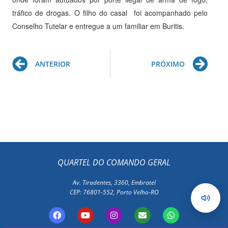
tráfico de drogas. O filho do casal foi acompanhado pelo
Conselho Tutelar e entregue a um familiar em Buritis.
Prev
Ne
ANTERIOR
PRÓXIMO
QUARTEL DO COMANDO GERAL
Av. Tiradentes, 3360, Embratel
CEP: 76801-552, Porto Velho-RO
F
Y
I
E
W
a
o
n
n
h
c
u
s
v
a