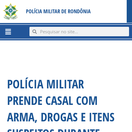
Ir
content
POLÍCIA MILITAR DE RONDÔNIA
para
o
conteúdo
Menu
Search
Search
POLÍCIA MILITAR
PRENDE CASAL COM
ARMA, DROGAS E ITENS