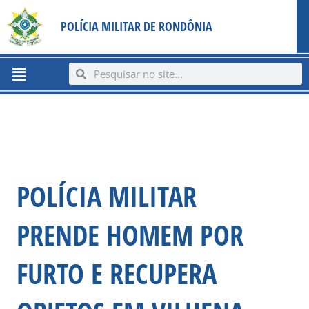
Ir
content
POLÍCIA MILITAR DE RONDÔNIA
para
o
conteúdo
Menu
Search
Search
POLÍCIA MILITAR
PRENDE HOMEM POR
FURTO E RECUPERA