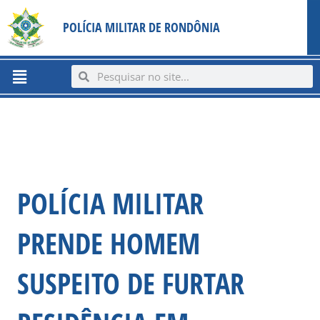
Ir
content
POLÍCIA MILITAR DE RONDÔNIA
para
o
conteúdo
Menu
Search
Search
POLÍCIA MILITAR
PRENDE HOMEM
SUSPEITO DE FURTAR