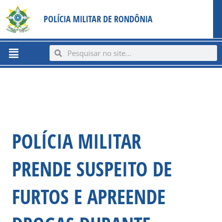
Ir
content
POLÍCIA MILITAR DE RONDÔNIA
para
o
conteúdo
Menu
Search
Search
POLÍCIA MILITAR
PRENDE SUSPEITO DE
FURTOS E APREENDE