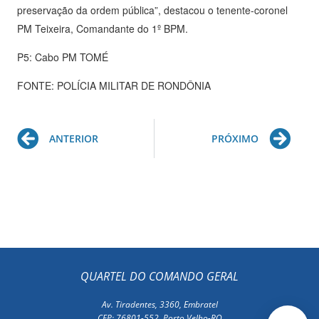
preservação da ordem pública”, destacou o tenente-coronel
PM Teixeira, Comandante do 1º BPM.
P5: Cabo PM TOMÉ
FONTE: POLÍCIA MILITAR DE RONDÔNIA
Prev
Ne
ANTERIOR
PRÓXIMO
QUARTEL DO COMANDO GERAL
Av. Tiradentes, 3360, Embratel
CEP: 76801-552, Porto Velho-RO