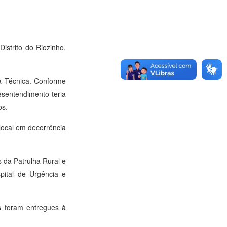
istrito do Riozinho,
ia Técnica. Conforme
esentendimento teria
os.
 local em decorrência
s da Patrulha Rural e
ital de Urgência e
s foram entregues à