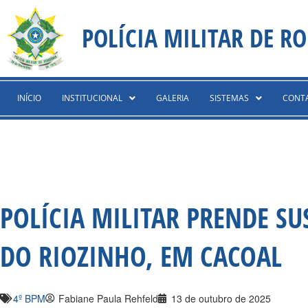
Ir
content
para
POLÍCIA MILITAR DE R
o
conteúdo
INÍCIO
INSTITUCIONAL
GALERIA
SISTEMAS
CONT
POLÍCIA MILITAR PRENDE SU
DO RIOZINHO, EM CACOAL
4º BPM
Fabiane Paula Rehfeld
13 de outubro de 2025