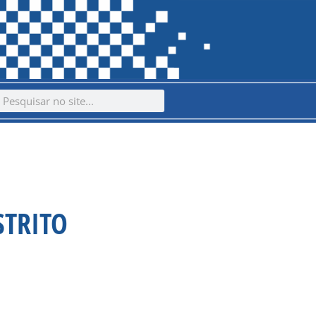
ch
earch
STRITO