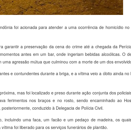
ndônia foi acionada para atender a uma ocorrência de homicídio no D
ra garantir a preservação da cena do crime até a chegada da Períc
o momentos antes em um bar, onde ingeriam bebidas alcoólicas. O d
 em uma agressão mútua que culminou com a morte de um dos envolvid
ntes e contundentes durante a briga, e a vítima veio a óbito ainda no
róxima, mas foi localizado e preso durante ação conjunta dos policiai
va ferimentos nos braços e no rosto, sendo encaminhado ao Hosp
steriormente, conduzido à Delegacia de Polícia Civil.
são, incluindo uma faca, um facão e um pedaço de madeira, os quai
 vítima foi liberado para os serviços funerários de plantão.