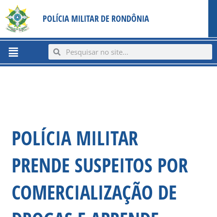
Ir
content
POLÍCIA MILITAR DE RONDÔNIA
para
o
conteúdo
Menu
Search
Search
POLÍCIA MILITAR
PRENDE SUSPEITOS POR
COMERCIALIZAÇÃO DE