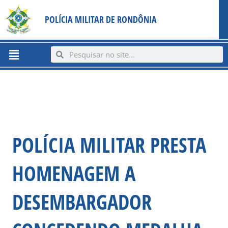
Ir
content
POLÍCIA MILITAR DE RONDÔNIA
para
o
conteúdo
Menu
Search
Search
POLÍCIA MILITAR PRESTA
HOMENAGEM A
DESEMBARGADOR