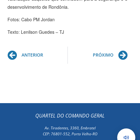
desenvolvimento de Rondônia.
Fotos: Cabo PM Jordan
Texto: Lenilson Guedes – TJ
Prev
Ne
ANTERIOR
PRÓXIMO
QUARTEL DO COMANDO GERAL
Av. Tiradentes, 3360, Embratel
CEP: 76801-552, Porto Velho-RO