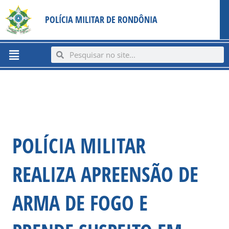
Ir
content
POLÍCIA MILITAR DE RONDÔNIA
para
o
conteúdo
Menu
Search
Search
POLÍCIA MILITAR
REALIZA APREENSÃO DE
ARMA DE FOGO E