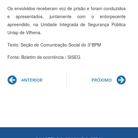
Os envolvidos receberam voz de prisão e foram conduzidos
e apresentados, juntamente com o entorpecente
apreendido, na Unidade Integrada de Segurança Pública
Unisp de Vilhena.
Texto: Seção de Comunicação Social do 3°BPM
Fonte: Boletim de ocorrência / SISEG
Prev
Ne
ANTERIOR
PRÓXIMO