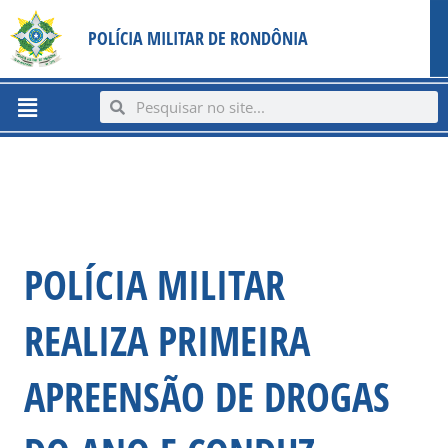
Ir
content
POLÍCIA MILITAR DE RONDÔNIA
para
o
conteúdo
Menu
Search
Search
POLÍCIA MILITAR
REALIZA PRIMEIRA
APREENSÃO DE DROGAS